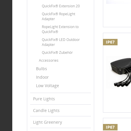
QuickFix® Extension 20
QuickFix® RopeLight
Adapter
RopeLight Extension to
QuickFix®
QuickFix® LED Outdoor
IP67
Adapter
QuickFix® Zubehör
Accessories
Bulbs
Indoor
Low Voltage
Pure Lights
Candle Lights
Light Greenery
IP67