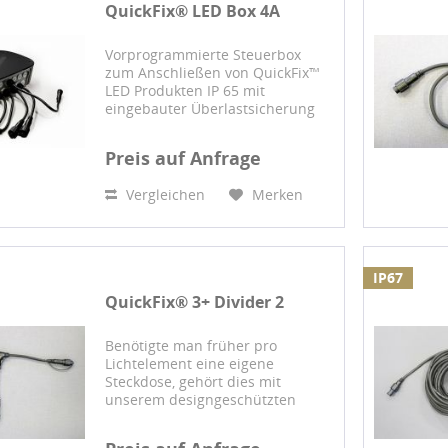
QuickFix® LED Box 4A
Vorprogrammierte Steuerbox
zum Anschließen von QuickFix™
LED Produkten IP 65 mit
eingebauter Überlastsicherung
und aktiver PFC (PF 0,95)
Zuleitung: QuickFix™ 3+, 220-240
Preis auf Anfrage
V AC Zuleitungslänge: 0,5m
Summe aller Ausgänge darf 800W
Vergleichen
Merken
(360C)...
IP67
QuickFix® 3+ Divider 2
Benötigte man früher pro
Lichtelement eine eigene
Steckdose, gehört dies mit
unserem designgeschützten
QuickFix™-System endgültig der
Vergangenheit an: Mit diesem