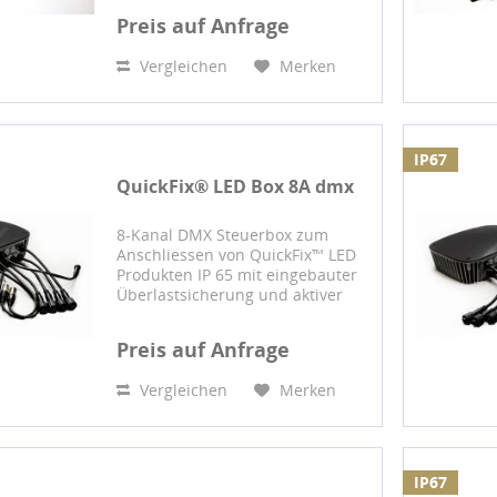
Vergangenheit an: Mit diesem
Preis auf Anfrage
Verbindungssystem können
mehrere gekennzeichnete 230
Vergleichen
Merken
Volt-Produkte...
IP67
QuickFix® LED Box 8A dmx
8-Kanal DMX Steuerbox zum
Anschliessen von QuickFix™ LED
Produkten IP 65 mit eingebauter
Überlastsicherung und aktiver
PFC (PF 0,95) Zuleitung: QuickFix™
3+, 220-240 V AC Zuleitungslänge:
Preis auf Anfrage
0,5m Summe aller Ausgänge darf
800W (360C) nicht...
Vergleichen
Merken
IP67