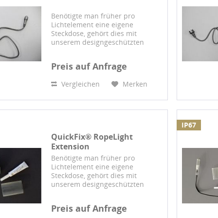
Benötigte man früher pro
Lichtelement eine eigene
Steckdose, gehört dies mit
unserem designgeschützten
QuickFix™-System endgültig der
Vergangenheit an: Mit diesem
Preis auf Anfrage
Verbindungssystem können
mehrere gekennzeichnete 230
Vergleichen
Merken
Volt-Produkte...
IP67
QuickFix® RopeLight
Extension
Benötigte man früher pro
Lichtelement eine eigene
Steckdose, gehört dies mit
unserem designgeschützten
QuickFix™-System endgültig der
Vergangenheit an: Mit diesem
Preis auf Anfrage
Verbindungssystem können