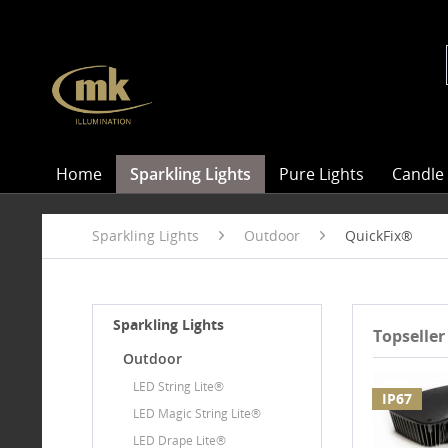
Home
Sparkling Lights
Pure Lights
Candle 
Sparkling Lights
Outdoor
QuickFix®
Sparkling Lights
Topseller
Outdoor
LED String Lite®
IP67
LED Magic String Lite®
LED Drape Lite®