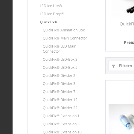
LED Ice Lite®
LED Ice Drop®
QuickFix®
QuickF
QuickFix® Animation Box
QuickFix® Main Connector
Prei
QuickFix® LED Main
Connector
QuickFix® LED-Box 3
Filtern
QuickFix® LED-Box 5
QuickFix® Divider 2
QuickFix® Divider 3
QuickFix® Divider 7
QuickFix® Divider 12
QuickFix® Divider 22
QuickFix® Extension 1
QuickFix® Extension 3
QuickFix® Extension 10