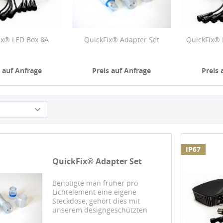
ix® LED Box 8A
QuickFix® Adapter Set
QuickFix®
s auf Anfrage
Preis auf Anfrage
Preis 
IP67
QuickFix® Adapter Set
Benötigte man früher pro
Lichtelement eine eigene
Steckdose, gehört dies mit
unserem designgeschützten
QuickFix™-System endgültig der