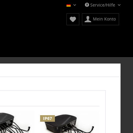
Service/Hilfe
Deutsch
Mein Konto
IP67
IP67