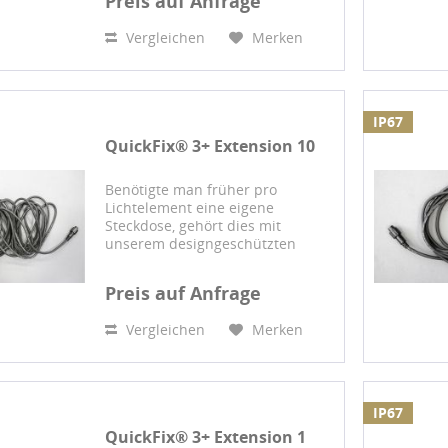
Preis auf Anfrage
Verbindungssystem können
mehrere gekennzeichnete 230
Vergleichen
Merken
Volt-Produkte...
IP67
QuickFix® 3+ Extension 10
Benötigte man früher pro
Lichtelement eine eigene
Steckdose, gehört dies mit
unserem designgeschützten
QuickFix™-System endgültig der
Vergangenheit an: Mit diesem
Preis auf Anfrage
Verbindungssystem können
mehrere gekennzeichnete 230
Vergleichen
Merken
Volt-Produkte...
IP67
QuickFix® 3+ Extension 1