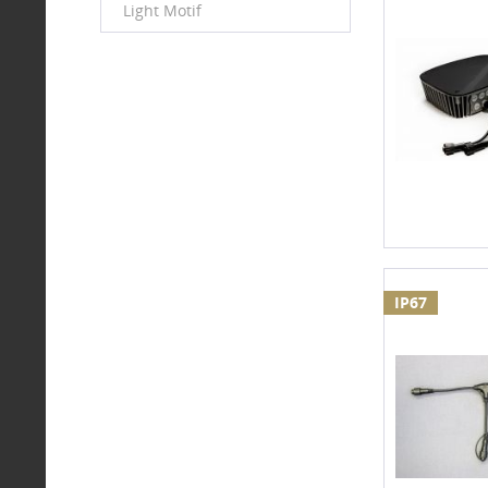
Light Motif
IP67