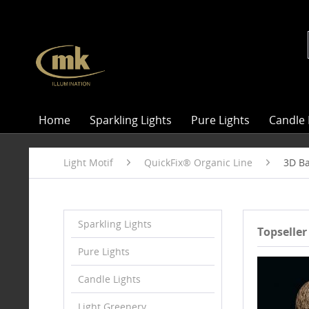
Home
Sparkling Lights
Pure Lights
Candle 
Light Motif
QuickFix® Organic Line
3D Ba
Sparkling Lights
Topseller
Pure Lights
Candle Lights
Light Greenery