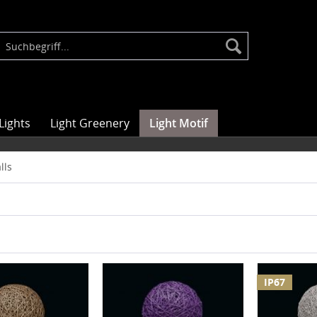
Lights
Light Greenery
Light Motif
lls
IP67