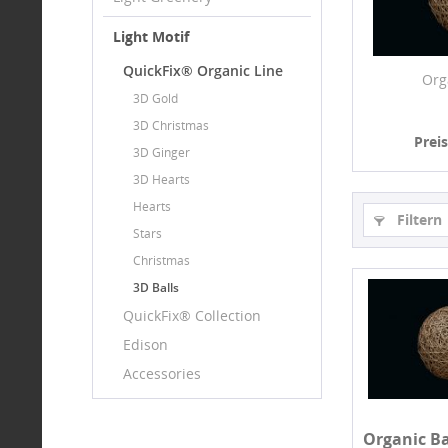
Light Motif
QuickFix® Organic Line
Org
3D Gold
3D Christmas
Prei
3D Ginger
3D Hearts
Hearts
Filtern
Stars
Christmas
3D Balls
QuickFix® Collection
Edison
Accessories
Organic Ba