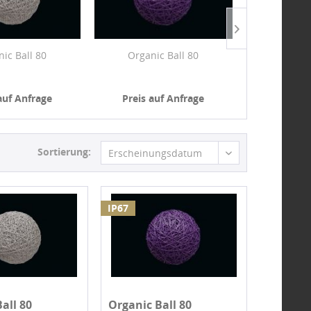
ic Ball 80
Organic Ball 80
Organi
auf Anfrage
Preis auf Anfrage
Preis a
Sortierung:
Erscheinungsdatum
IP67
all 80
Organic Ball 80