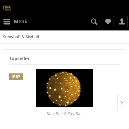
Menü
Snowball & Skyball
Topseller
IP67
Star Ball & Sky Ball