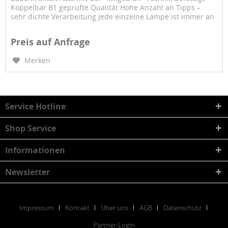
Koppelbar B1 geprüfte Qualität Hohe Anzahl an Tipps –
sehr dichte Verarbeitung Jede einzelne Lampe ist immer an
einem...
Preis auf Anfrage
Merken
Service Hotline
Shop Service
Informationen
Newsletter
Impressum
Kontakt
Über uns
AGB
Datenschutz
Partner-Login