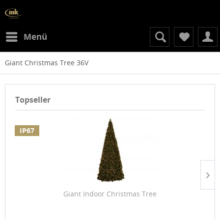
Menü
Giant Christmas Tree 36V
Topseller
IP67
Giant Indoor Christmas Tree